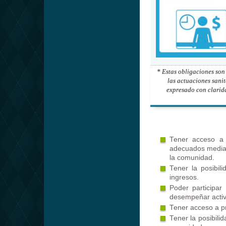
* Estas obligaciones son
las actuaciones sanit
expresado con clarid
Tener acceso a 
adecuados mediant
la comunidad.
Tener la posibil
ingresos.
Poder participa
desempeñar activ
Tener acceso a p
Tener la posibili