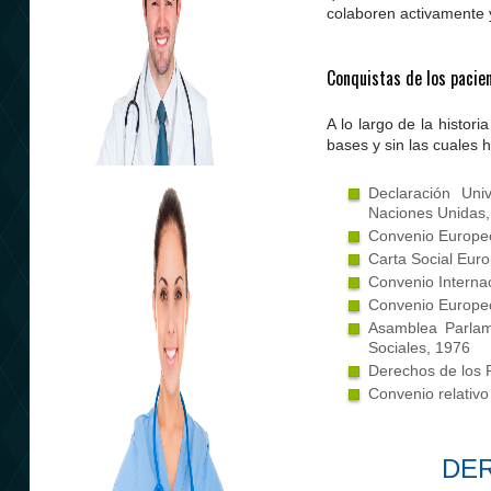
colaboren activamente y
Conquistas de los pacien
A lo largo de la histor
bases y sin las cuales 
Declaración Un
Naciones Unidas
Convenio Europe
Carta Social Eur
Convenio Internac
Convenio Europeo
Asamblea Parlam
Plan Sanitario
Sociales, 1976
Derechos de los 
Convenio relativ
DE