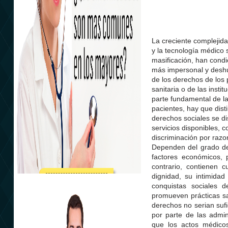
La creciente complejidad
y la tecnología médico s
masificación, han cond
más impersonal y deshu
de los derechos de los 
sanitaria o de las insti
parte fundamental de l
pacientes, hay que dist
derechos sociales se di
servicios disponibles, c
discriminación por razo
Dependen del grado de 
factores económicos, p
contrario, contienen 
dignidad, su intimidad
Atención integral
conquistas sociales d
promueven prácticas sa
derechos no serian sufi
por parte de las admin
que los actos médicos