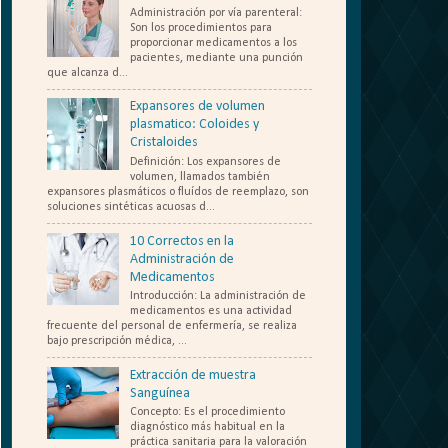
Administración por vía parenteral:
Son los procedimientos para
proporcionar medicamentos a los
pacientes, mediante una punción
que alcanza d...
Expansores de volumen
plasmatico: Coloides y
Cristaloides
Definición: Los expansores de
volumen, llamados también
expansores plasmáticos o fluídos de reemplazo, son
soluciones sintéticas acuosas d...
10 Correctos en la
Administración de
Medicamentos
Introducción: La administración de
medicamentos es una actividad
frecuente del personal de enfermería, se realiza
bajo prescripción médica, ...
Extracción de muestra
Sanguínea
Concepto: Es el procedimiento
diagnóstico más habitual en la
práctica sanitaria para la valoración