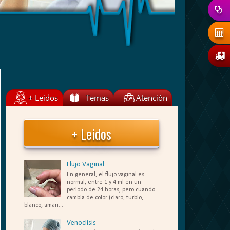
+ Leidos
Temas
Atención
+ Leidos
Flujo Vaginal
En general, el flujo vaginal es
normal, entre 1 y 4 ml en un
periodo de 24 horas, pero cuando
cambia de color (claro, turbio,
blanco, amari...
Venoclisis