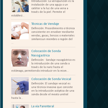
Introducción: La venopunción es la
instalación de una aguja o un
catéter a la luz de una vena a
través de la piel. Permite el
estableci...
Técnicas de Vendaje
Definición: Procedimiento o técnica
consistente en envolver mediante
vendas, gasas, lienzos o materiales
similaresun miembro o región del
...
Colocación de Sonda
Nasogastrica
Definición: Sondaje nasogástrico es
la introducción de una sonda a
través de la nariz hasta el
estómago, permitiendo introducir en la mism...
Colocación de Sonda Vesical
Definición: El sondaje vesical es
una técnica invasiva que consiste
en la introducción aséptica de una
sonda desde el meato uretral
hasta la...
La vía Parenteral