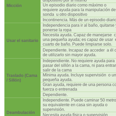
dispositivo por si mismo
Un episodio diario como máximo o
Micción
requiere ayuda para la manipulación de
sonda u otro dispositivo
Incontinencia. Más de un episodio diari
Independencia para ir al baño, quitarse 
ponerse la ropa
Necesita ayuda. Capaz de manejarse 
una pequeña ayuda; es capaz de usar 
Usar el sanitario
cuarto de baño. Puede limpiarse solo.
Dependiente. Incapaz de acceder a él 
de utilizarlo sin mayor ayuda.
Independiente. No requiere ayuda para
pasar del sillón a la cama, ni para entrar
salir de la cama
Mínima ayuda. Incluye supervisión o u
Traslado (Cama
pequeña ayuda.
/ Sillón)
Gran ayuda, requiere de una persona c
fuerza o entrenada
Dependiente.
Independiente. Puede caminar 50 metro
su equivalente en casa sin ayuda o
supervisión.
Deambulación
Necesita ayuda física o supervisión