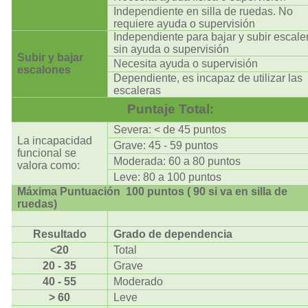
Independiente en silla de ruedas. No
requiere ayuda o supervisión
Independiente para bajar y subir escale
sin ayuda o supervisión
Subir y bajar
Necesita ayuda o supervisión
escalones
Dependiente, es incapaz de utilizar las
escaleras
Puntaje Total:
Severa: < de 45 puntos
La incapacidad
Grave: 45 - 59 puntos
funcional se
Moderada: 60 a 80 puntos
valora como:
Leve: 80 a 100 puntos
Máxima Puntuación 100 puntos ( 90 si va en silla de
ruedas)
Resultado
Grado de dependencia
<20
Total
20 - 35
Grave
40 - 55
Moderado
> 60
Leve