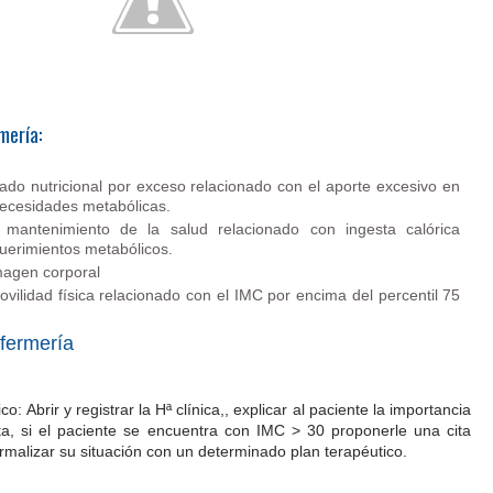
mería:
tado nutricional por exceso relacionado con el aporte excesivo en
necesidades metabólicas.
l mantenimiento de la salud relacionado con ingesta calórica
querimientos metabólicos.
magen corporal
ovilidad física relacionado con el IMC por encima del percentil 75
fermería
o: Abrir y registrar la Hª clínica,, explicar al paciente la importancia
lta, si el paciente se encuentra con IMC > 30 proponerle una cita
rmalizar su situación con un determinado plan terapéutico.