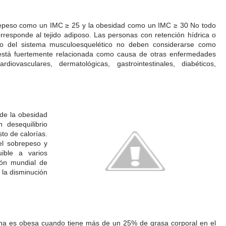
epeso como un IMC ≥ 25 y la obesidad como un IMC ≥ 30 No todo
responde al tejido adiposo. Las personas con retención hídrica o
lo del sistema musculoesquelético no deben considerarse como
stá fuertemente relacionada como causa de otras enfermedades
ovasculares, dermatológicas, gastrointestinales, diabéticos,
de la obesidad
 desequilibrio
sto de calorías.
el sobrepeso y
uible a varios
ión mundial de
a la disminución
na es obesa cuando tiene más de un 25% de grasa corporal en el