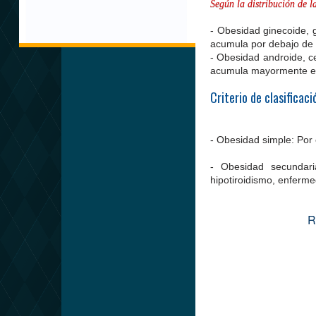
Según la distribución de l
- Obesidad ginecoide, g
acumula por debajo de l
- Obesidad androide, c
acumula mayormente en 
Criterio de clasificac
- Obesidad simple: Por 
- Obesidad secundar
hipotiroidismo, enferme
R