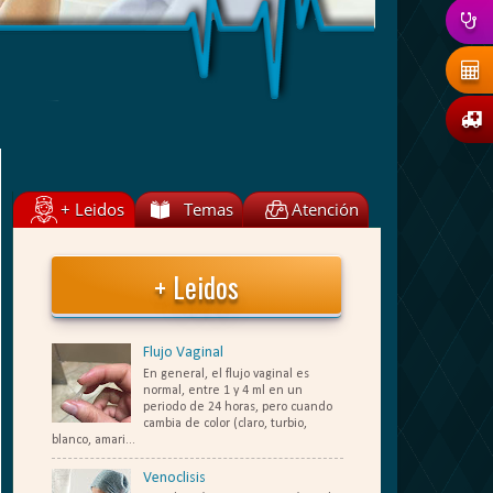
+ Leidos
Temas
Atención
+ Leidos
Flujo Vaginal
En general, el flujo vaginal es
normal, entre 1 y 4 ml en un
periodo de 24 horas, pero cuando
cambia de color (claro, turbio,
blanco, amari...
Venoclisis