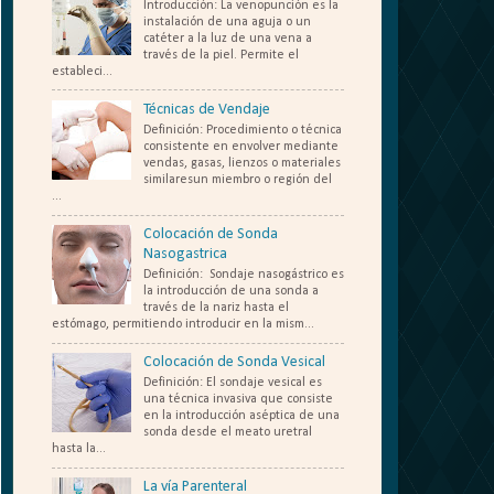
Introducción: La venopunción es la
instalación de una aguja o un
catéter a la luz de una vena a
través de la piel. Permite el
estableci...
Técnicas de Vendaje
Definición: Procedimiento o técnica
consistente en envolver mediante
vendas, gasas, lienzos o materiales
similaresun miembro o región del
...
Colocación de Sonda
Nasogastrica
Definición: Sondaje nasogástrico es
la introducción de una sonda a
través de la nariz hasta el
estómago, permitiendo introducir en la mism...
Colocación de Sonda Vesical
Definición: El sondaje vesical es
una técnica invasiva que consiste
en la introducción aséptica de una
sonda desde el meato uretral
hasta la...
La vía Parenteral