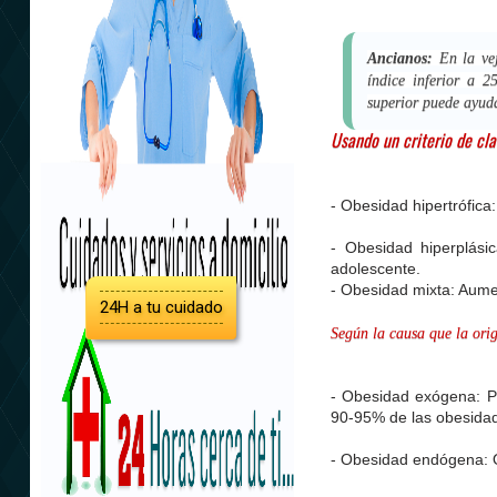
Ancianos:
En la ve
índice inferior a 
superior puede ayuda
Usando un criterio de cla
- Obesidad hipertrófica
- Obesidad hiperplási
adolescente.
- Obesidad mixta: Aume
24H a tu cuidado
Según la causa que la ori
- Obesidad exógena: Pr
90-95% de las obesida
- Obesidad endógena: 