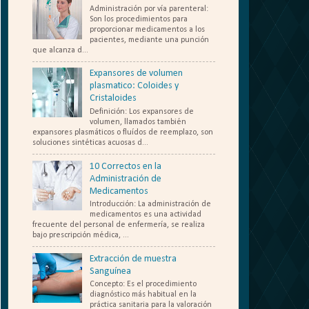
Administración por vía parenteral:
Son los procedimientos para
proporcionar medicamentos a los
pacientes, mediante una punción
que alcanza d...
Expansores de volumen
plasmatico: Coloides y
Cristaloides
Definición: Los expansores de
volumen, llamados también
expansores plasmáticos o fluídos de reemplazo, son
soluciones sintéticas acuosas d...
10 Correctos en la
Administración de
Medicamentos
Introducción: La administración de
medicamentos es una actividad
frecuente del personal de enfermería, se realiza
bajo prescripción médica, ...
Extracción de muestra
Sanguínea
Concepto: Es el procedimiento
diagnóstico más habitual en la
práctica sanitaria para la valoración