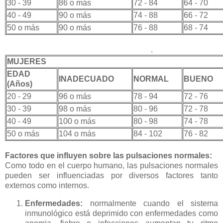
30 - 39
86 o más
72 - 84
64 - 70
40 - 49
90 o más
74 - 88
66 - 72
50 o más
90 o más
76 - 88
68 - 74
.
MUJERES
EDAD
INADECUADO
NORMAL
BUENO
(Años)
20 - 29
96 o más
78 - 94
72 - 76
30 - 39
98 o más
80 - 96
72 - 78
40 - 49
100 o más
80 - 98
74 - 78
50 o más
104 o más
84 - 102
76 - 82
Factores que influyen sobre las pulsaciones normales:
Como todo en el cuerpo humano, las pulsaciones normales
pueden ser influenciadas por diversos factores tanto
externos como internos.
Enfermedades:
normalmente cuando el sistema
inmunológico está deprimido con enfermedades como