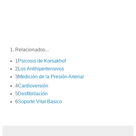
Videos Educativos
Relacionados...
1
Psicosis de Korsakhof
2
Los Antihipertensivos
3
Medición de la Presión Arterial
4
Cardioversión
5
Desfibrilación
6
Soporte Vital Basico