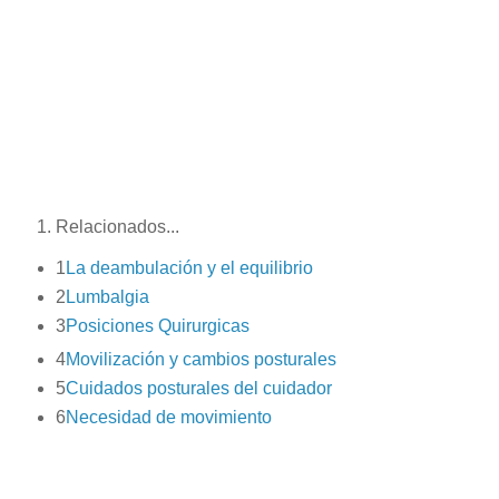
Videos Educativos
Relacionados...
1
La deambulación y el equilibrio
2
Lumbalgia
3
Posiciones Quirurgicas
4
Movilización y cambios posturales
5
Cuidados posturales del cuidador
6
Necesidad de movimiento