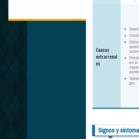
Diarr
Vómi
Dérmic
quem
Causas
sudor
extrarrenal
Pérdi
es
en el 
espac
perito
Sang
gia
Signos y sintoma