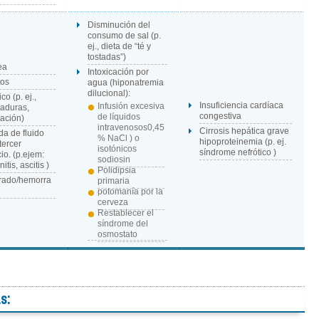
Disminución del
consumo de sal (p.
ej., dieta de “té y
tostadas”)
ea
Intoxicación por
tos
agua (hiponatremia
dilucional):
o (p. ej.,
Insuficiencia cardíaca
Infusión excesiva
aduras,
congestiva
de líquidos
ación)
intravenosos0,45
Cirrosis hepática grave
da de fluido
% NaCl ) o
hipoproteinemia (p. ej.
tercer
isotónicos
síndrome nefrótico )
io. (p.ejem:
sodiosin
nitis, ascitis )
Polidipsia
rado/hemorra
primaria
potomanía por la
cerveza
Restablecer el
síndrome del
osmostato
s: