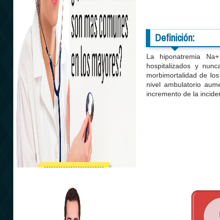
Definición:
La hiponatremia Na+
hospitalizados y nunc
morbimortalidad de los 
nivel ambulatorio aume
incremento de la incide
Atención integral