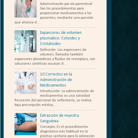
Administración por vía parenteral:
Son los procedimientos para
proporcionar medicamentos a los
pacientes, mediante una punción
que alcanza d...
Expansores de volumen
plasmatico: Coloides y
Cristaloides
Definición: Los expansores de
volumen, llamados también
expansores plasmáticos o fluídos de reemplazo, son
soluciones sintéticas acuosas d...
10 Correctos en la
Administración de
Medicamentos
Introducción: La administración de
medicamentos es una actividad
frecuente del personal de enfermería, se realiza
bajo prescripción médica, ...
Extracción de muestra
Sanguínea
Concepto: Es el procedimiento
diagnóstico más habitual en la
práctica sanitaria para la valoración