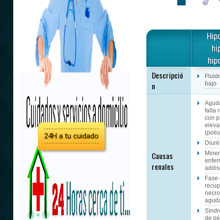
Hip
hi
hip
Descripció
Fluid
n
bajo
Aguda
falla 
con p
eleva
(poliu
24H a tu cuidado
Diuré
Causas
Miner
enfe
renales
addi
Fase
recup
necro
agud
Síndr
de pé