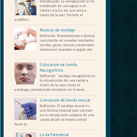
Introducción: La venopunción es la
instalación de una aguja o un
catéter a la luz de una vena a
través de la piel. Permite el
estableci...
Técnicas de Vendaje
Definición: Procedimiento o técnica
consistente en envolver mediante
vendas, gasas, lienzos o materiales
similaresun miembro o región del
...
Colocación de Sonda
Nasogastrica
Definición: Sondaje nasogástrico es
la introducción de una sonda a
través de la nariz hasta el
estómago, permitiendo introducir en la mism...
Colocación de Sonda Vesical
Definición: El sondaje vesical es
una técnica invasiva que consiste
en la introducción aséptica de una
sonda desde el meato uretral
hasta la...
La vía Parenteral