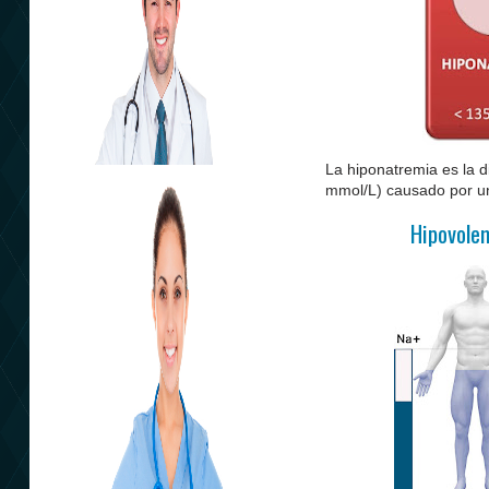
La hiponatremia es la 
mmol/L) causado por un
Hipovo
Plan Sanitario