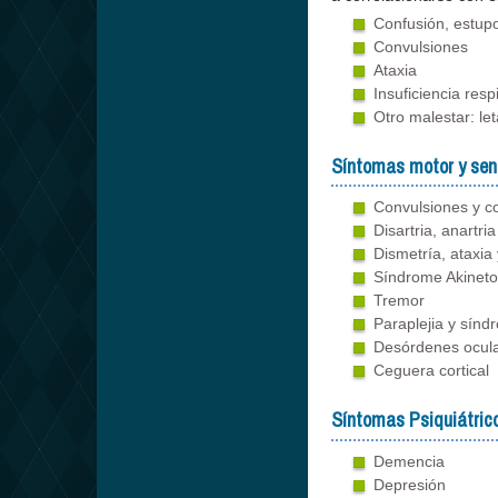
Confusión, estup
Convulsiones
Ataxia
Insuficiencia resp
Otro malestar: le
Síntomas motor y sens
Convulsiones y 
Disartria, anartria
Dismetría, ataxia 
Síndrome Akineto
Tremor
Paraplejia y sín
Desórdenes ocul
Ceguera cortical
Síntomas Psiquiátrico
Demencia
Depresión