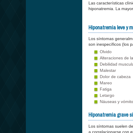
Las características clín
hiponatremia. La mayor
Hiponatremia leve y 
Los síntomas generalme
son inespecíficos (los 
Olvido
Alteraciones de l
Debilidad muscul
Malestar
Dolor de cabeza
Mareo
Fatiga
Letargo
Náuseas y vómito
Hiponatremia grave s
Los síntomas suelen des
a correlacionarse con 