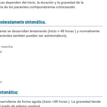
icas dependen del inicio, la duración y la gravedad de la
ía de los pacientes conhiponatremia crónicasodio
moderadamente sintomática.
nte se desarrollan lentamente (inicio > 48 horas ) y normalmente
pacientes también pueden ser asintomáticos).
a marcha
ar
s​
intomática:
arrollarse de forma aguda (inicio <48 horas ). La gravedad tiende
el grado de edema cerebral