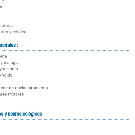
or
iratoria
targo y cefalea
oriales :
coma
 y disfagia
y distonía
-rígido
drome de enclaustramiento
ares motores
s y neurosicológicos