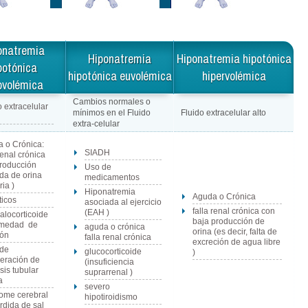
onatremia
Hiponatremia
Hiponatremia hipotónica
potónica
hipotónica euvolémica
hipervolémica
ovolémica
Cambios normales o
o extracelular
mínimos en el Fluido
Fluido extracelular alto
extra-celular
 o Crónica:
SIADH
renal crónica
roducción
Uso de
da de orina
medicamentos
ria )
Hiponatremia
Aguda o Crónica
ticos
asociada al ejercicio
falla renal crónica con
(EAH )
alocorticoide
baja producción de
rmedad de
aguda o crónica
orina (es decir, falta de
són
falla renal crónica
excreción de agua libre
 de
glucocorticoide
)
eración de
(insuficiencia
sis tubular
suprarrenal )
a
severo
ome cerebral
hipotiroidismo
rdida de sal