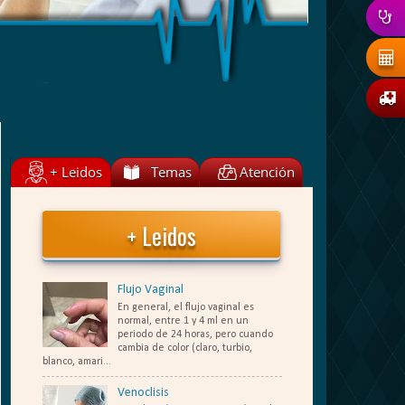
+ Leidos
Temas
Atención
+ Leidos
Flujo Vaginal
En general, el flujo vaginal es
normal, entre 1 y 4 ml en un
periodo de 24 horas, pero cuando
cambia de color (claro, turbio,
blanco, amari...
Venoclisis