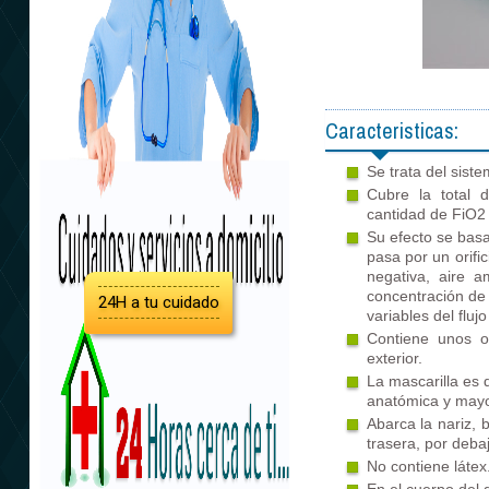
Caracteristicas:
Se trata del siste
Cubre la total 
cantidad de FiO2 
Su efecto se basa 
pasa por un orifi
negativa, aire 
concentración de 
24H a tu cuidado
variables del flujo
Contiene unos ori
exterior.
La mascarilla es d
anatómica y mayo
Abarca la nariz, 
trasera, por debaj
No contiene látex