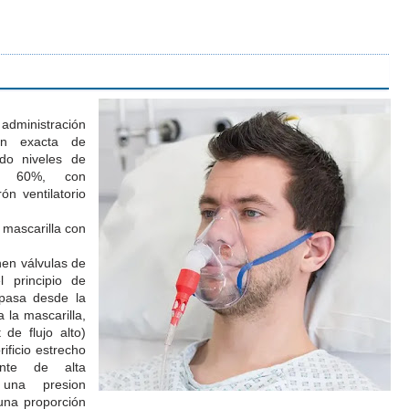
 administración
ón exacta de
ndo niveles de
- 60%, con
ón ventilatorio
 mascarilla con
en válvulas de
l principio de
 pasa desde la
 la mascarilla,
 de flujo alto)
rificio estrecho
ente de alta
 una presion
una proporción