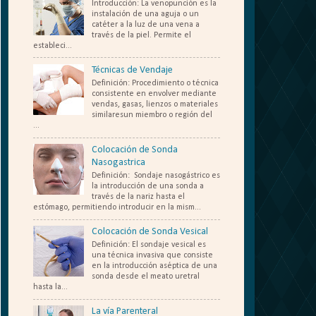
Introducción: La venopunción es la
instalación de una aguja o un
catéter a la luz de una vena a
través de la piel. Permite el
estableci...
Técnicas de Vendaje
Definición: Procedimiento o técnica
consistente en envolver mediante
vendas, gasas, lienzos o materiales
similaresun miembro o región del
...
Colocación de Sonda
Nasogastrica
Definición: Sondaje nasogástrico es
la introducción de una sonda a
través de la nariz hasta el
estómago, permitiendo introducir en la mism...
Colocación de Sonda Vesical
Definición: El sondaje vesical es
una técnica invasiva que consiste
en la introducción aséptica de una
sonda desde el meato uretral
hasta la...
La vía Parenteral