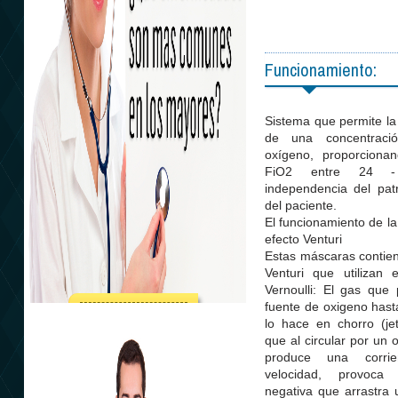
Funcionamiento:
Sistema que permite la
de una concentraci
oxígeno, proporciona
FiO2 entre 24 
independencia del patr
del paciente.
El funcionamiento de la
efecto Venturi
Estas máscaras contien
Venturi que utilizan e
Vernoulli: El gas que
fuente de oxigeno hasta
Atención integral
lo hace en chorro (jet
que al circular por un o
produce una corri
velocidad, provoca
negativa que arrastra 