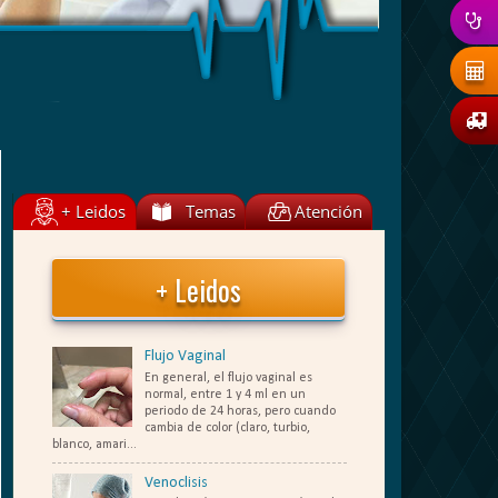
+ Leidos
Temas
Atención
+ Leidos
Flujo Vaginal
En general, el flujo vaginal es
normal, entre 1 y 4 ml en un
periodo de 24 horas, pero cuando
cambia de color (claro, turbio,
blanco, amari...
Venoclisis