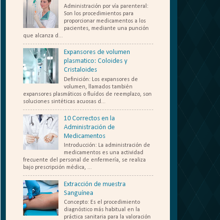
Administración por vía parenteral:
Son los procedimientos para
proporcionar medicamentos a los
pacientes, mediante una punción
que alcanza d...
Expansores de volumen
plasmatico: Coloides y
Cristaloides
Definición: Los expansores de
volumen, llamados también
expansores plasmáticos o fluídos de reemplazo, son
soluciones sintéticas acuosas d...
10 Correctos en la
Administración de
Medicamentos
Introducción: La administración de
medicamentos es una actividad
frecuente del personal de enfermería, se realiza
bajo prescripción médica, ...
Extracción de muestra
Sanguínea
Concepto: Es el procedimiento
diagnóstico más habitual en la
práctica sanitaria para la valoración